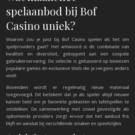
spelaanbod bij Bof
Casino uniek?
Waarom zou je juist bij Bof Casino spelen als het om
spelproviders gaat? Het antwoord is de combinatie van
kwaliteit en diversiteit, gekoppeld aan een soepele
gebruikerservaring. De selectie is gebaseerd op bewezen
populaire games én exclusieve titels die je nergens anders
vindt.
Bovendien wordt er regelmatig nieuw materiaal
toegevoegd. Dit betekent dat je als speler altijd nieuwe
kansen hebt om je favoriete gokkasten en tafelspellen te
ontdekken. De samenwerking met zowel gevestigde als
opkomende providers zorgt ervoor dat het aanbod fris
blijft en aansluit bij verschillende smaken en speelstijlen.