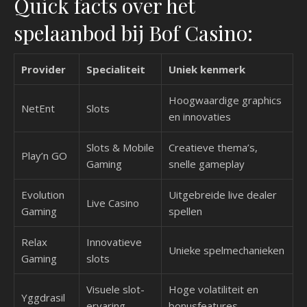
Quick facts over het
spelaanbod bij Bof Casino:
Provider
Specialiteit
Uniek kenmerk
Hoogwaardige graphics
NetEnt
Slots
en innovaties
Slots & Mobile
Creatieve thema’s,
Play’n GO
Gaming
snelle gameplay
Evolution
Uitgebreide live dealer
Live Casino
Gaming
spellen
Relax
Innovatieve
Unieke spelmechanieken
Gaming
slots
Visuele slot-
Hoge volatiliteit en
Yggdrasil
ervaring
bonusfeatures