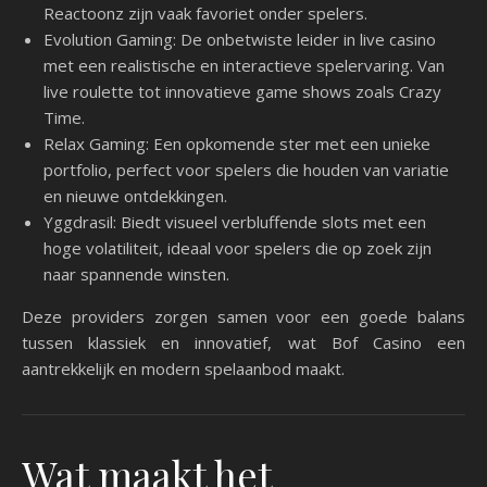
Reactoonz zijn vaak favoriet onder spelers.
Evolution Gaming: De onbetwiste leider in live casino
met een realistische en interactieve spelervaring. Van
live roulette tot innovatieve game shows zoals Crazy
Time.
Relax Gaming: Een opkomende ster met een unieke
portfolio, perfect voor spelers die houden van variatie
en nieuwe ontdekkingen.
Yggdrasil: Biedt visueel verbluffende slots met een
hoge volatiliteit, ideaal voor spelers die op zoek zijn
naar spannende winsten.
Deze providers zorgen samen voor een goede balans
tussen klassiek en innovatief, wat Bof Casino een
aantrekkelijk en modern spelaanbod maakt.
Wat maakt het