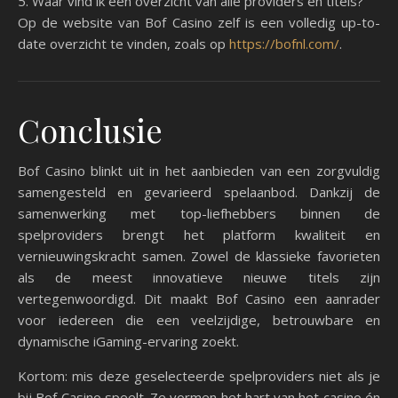
5. Waar vind ik een overzicht van alle providers en titels?
Op de website van Bof Casino zelf is een volledig up-to-
date overzicht te vinden, zoals op
https://bofnl.com/
.
Conclusie
Bof Casino blinkt uit in het aanbieden van een zorgvuldig
samengesteld en gevarieerd spelaanbod. Dankzij de
samenwerking met top-liefhebbers binnen de
spelproviders brengt het platform kwaliteit en
vernieuwingskracht samen. Zowel de klassieke favorieten
als de meest innovatieve nieuwe titels zijn
vertegenwoordigd. Dit maakt Bof Casino een aanrader
voor iedereen die een veelzijdige, betrouwbare en
dynamische iGaming-ervaring zoekt.
Kortom: mis deze geselecteerde spelproviders niet als je
bij Bof Casino speelt. Ze vormen het hart van het casino én