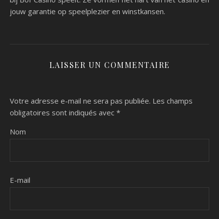
jouw garantie op speelplezier en winstkansen.
LAISSER UN COMMENTAIRE
Votre adresse e-mail ne sera pas publiée.
Les champs
obligatoires sont indiqués avec
*
Nom
E-mail