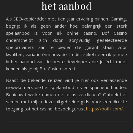
het aanbod
Als SEO-kopiërdder met tien jaar ervaring binnen iGaming,
begrijp ik als geen ander hoe belangrijk een sterk
spelaanbod is voor elk online casino. Bof Casino
onderscheidt zich door zorgvuldig geselecteerde
spelproviders aan te bieden die garant staan voor
kwaliteit, variatie én innovatie. In dit artikel neem ik je mee
in het aanbod van de beste developers die je écht moet
kennen als je bij Bof Casino speelt.
Naast de bekende reuzen vind je hier ook verrassende
nieuwkomers die het spelaanbod fris en spannend houden.
Benieuwd welke namen de focus verdienen? Ontdek het
samen met mij in deze uitgebreide gids. Voor een directe
toegang tot het casino, bezoek gerust
https://bofnl.com/
.