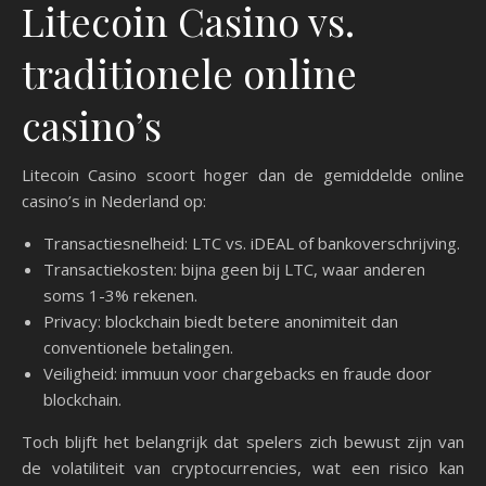
Litecoin Casino vs.
traditionele online
casino’s
Litecoin Casino scoort hoger dan de gemiddelde online
casino’s in Nederland op:
Transactiesnelheid: LTC vs. iDEAL of bankoverschrijving.
Transactiekosten: bijna geen bij LTC, waar anderen
soms 1-3% rekenen.
Privacy: blockchain biedt betere anonimiteit dan
conventionele betalingen.
Veiligheid: immuun voor chargebacks en fraude door
blockchain.
Toch blijft het belangrijk dat spelers zich bewust zijn van
de volatiliteit van cryptocurrencies, wat een risico kan