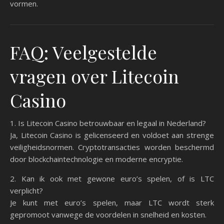
vormen.
FAQ: Veelgestelde
vragen over Litecoin
Casino
1. Is Litecoin Casino betrouwbaar en legaal in Nederland?
Ja, Litecoin Casino is gelicenseerd en voldoet aan strenge
veiligheidsnormen. Cryptotransacties worden beschermd
door blockchaintechnologie en moderne encryptie.
2. Kan ik ook met gewone euro’s spelen, of is LTC
verplicht?
Je kunt met euro’s spelen, maar LTC wordt sterk
gepromoot vanwege de voordelen in snelheid en kosten.