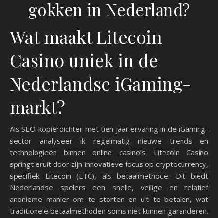
gokken in Nederland?
Wat maakt Litecoin
Casino uniek in de
Nederlandse iGaming-
markt?
Als SEO-kopiërdichter met tien jaar ervaring in de iGaming-
sector analyseer ik regelmatig nieuwe trends en
technologieën binnen online casino’s. Litecoin Casino
springt eruit door zijn innovatieve focus op cryptocurrency,
specifiek Litecoin (LTC), als betaalmethode. Dit biedt
Nederlandse spelers een snelle, veilige en relatief
anonieme manier om te storten en uit te betalen, wat
traditionele betaalmethoden soms niet kunnen garanderen.