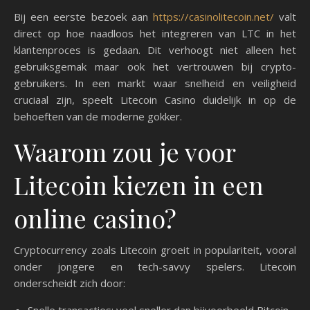
Bij een eerste bezoek aan
https://casinolitecoin.net/
valt
direct op hoe naadloos het integreren van LTC in het
klantenproces is gedaan. Dit verhoogt niet alleen het
gebruiksgemak maar ook het vertrouwen bij crypto-
gebruikers. In een markt waar snelheid en veiligheid
cruciaal zijn, speelt Litecoin Casino duidelijk in op de
behoeften van de moderne gokker.
Waarom zou je voor
Litecoin kiezen in een
online casino?
Cryptocurrency zoals Litecoin groeit in populariteit, vooral
onder jongere en tech-savvy spelers. Litecoin
onderscheidt zich door: