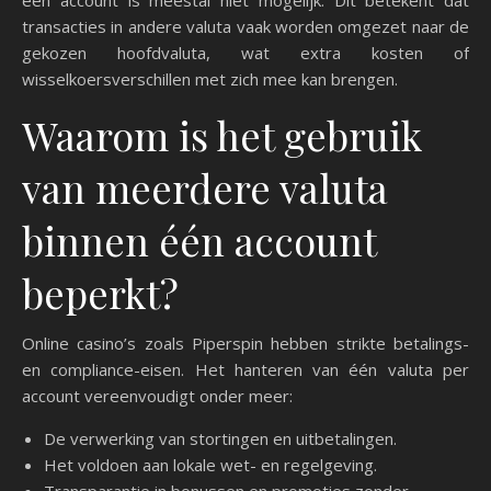
één account is meestal niet mogelijk. Dit betekent dat
transacties in andere valuta vaak worden omgezet naar de
gekozen hoofdvaluta, wat extra kosten of
wisselkoersverschillen met zich mee kan brengen.
Waarom is het gebruik
van meerdere valuta
binnen één account
beperkt?
Online casino’s zoals Piperspin hebben strikte betalings-
en compliance-eisen. Het hanteren van één valuta per
account vereenvoudigt onder meer:
De verwerking van stortingen en uitbetalingen.
Het voldoen aan lokale wet- en regelgeving.