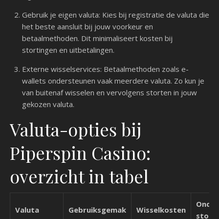
Gebruik je eigen valuta: Kies bij registratie de valuta die
het beste aansluit bij jouw voorkeur en
betaalmethoden. Dit minimaliseert kosten bij
stortingen en uitbetalingen.
Externe wisselservices: Betaalmethoden zoals e-
wallets ondersteunen vaak meerdere valuta. Zo kun je
van buitenaf wisselen en vervolgens storten in jouw
gekozen valuta.
Valuta-opties bij
Piperspin Casino:
overzicht in tabel
Onder
Valuta
Gebruiksgemak
Wisselkosten
stort