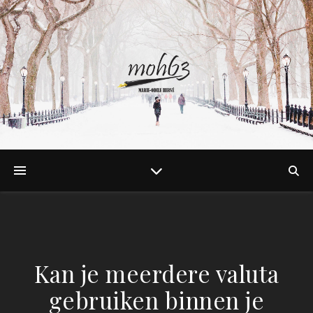
Kan je meerdere valuta
gebruiken binnen je