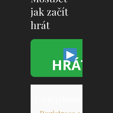
jak začít
hrát
HRÁT
Содержимое