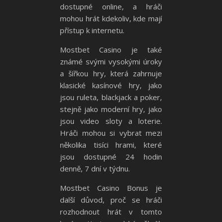
dostupné online, a hráči
mohou hrát kdekoliv, kde mají
přístup k internetu.
Mostbet Casino je také
známé svými vysokými úroky
a šířkou hry, která zahrnuje
klasické kasínové hry, jako
jsou ruleta, blackjack a poker,
stejně jako moderní hry, jako
jsou video sloty a loterie.
Hráči mohou si vybrat mezi
několika tisíci hrami, které
jsou dostupné 24 hodin
denně, 7 dní v týdnu.
Mostbet Casino Bonus je
další důvod, proč se hráči
rozhodnout hrát v tomto