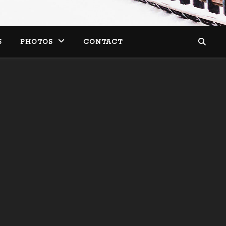
S
PHOTOS
CONTACT