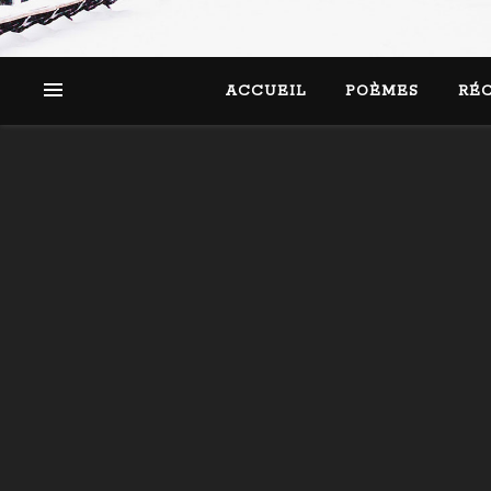
ACCUEIL
POÈMES
RÉC