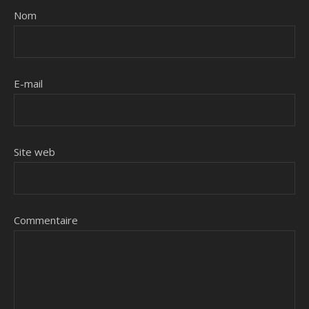
Nom
E-mail
Site web
Commentaire