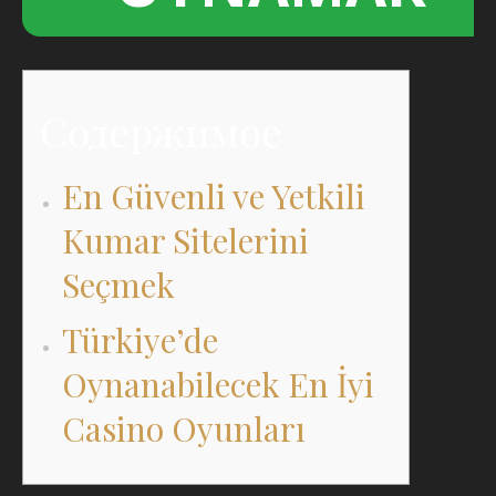
Содержимое
En Güvenli ve Yetkili
Kumar Sitelerini
Seçmek
Türkiye’de
Oynanabilecek En İyi
Casino Oyunları