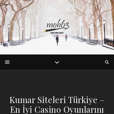
Kumar Siteleri Türkiye –
En İyi Casino Oyunlarını