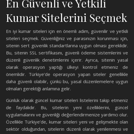
En Güvenli ve Yetkili
Kumar Sitelerini Seçmek
En iyi kumar siteleri için en önemli adım, güvenilir ve yetkili
siteleri seçmek. Güvenliğiniz ve parasınızın korunması için,
sitenin sert güvenlik standartlarına uygun olması gereklidir.
Bu, sitenin SSL sertifikasını, güvenli ödeme sistemlerini ve
düzenli güvenlik denetimlerini içerir. Ayrıca, sitenin yasal
olarak operasyon yaptığı ülkeyi kontrol etmeniz de
önemlidir. Türkiye’de operasyon yapan siteler genellikle
daha güvenli olabilir, çünkü bu, yasal düzenlemelere uygun
olmaları gerektiği anlamına gelir.
Günlük olarak güncel kumar siteleri listelerini takip etmeniz
de faydalıdır. Bu, sitelerin yeni özelliklerini, güncel
uygulamalarını ve güvenliği değerlendirmenize yardımcı olur.
Özellikle Türkiye’de, kumar siteleri yeni ve gelişmekte olan
sektör olduğundan, sitelerin düzenli olarak yenilenmesi ve