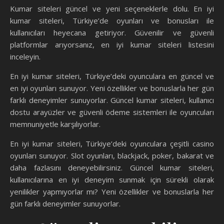
Kumar siteleri güncel ve yeni seçeneklerle dolu. En iyi
kumar siteleri, Türkiye’de oyunları ve bonusları ile
kullanıcıları heyecana getiriyor. Güvenilir ve güvenli
platformlar arıyorsanız, en iyi kumar siteleri listesini
inceleyin.
En iyi kumar siteleri, Türkiye’deki oyunculara en güncel ve
en iyi oyunları sunuyor. Yeni özellikler ve bonuslarla her gün
farklı deneyimler sunuyorlar. Güncel kumar siteleri, kullanıcı
dostu arayüzler ve güvenli ödeme sistemleri ile oyuncuları
memnuniyetle karşılıyorlar.
En iyi kumar siteleri, Türkiye’deki oyunculara çeşitli casino
oyunları sunuyor. Slot oyunları, blackjack, poker, bakarat ve
daha fazlasını deneyebilirsiniz. Güncel kumar siteleri,
kullanıcılarına en iyi deneyim sunmak için sürekli olarak
yenilikler yapmıyorlar mı? Yeni özellikler ve bonuslarla her
gün farklı deneyimler sunuyorlar.