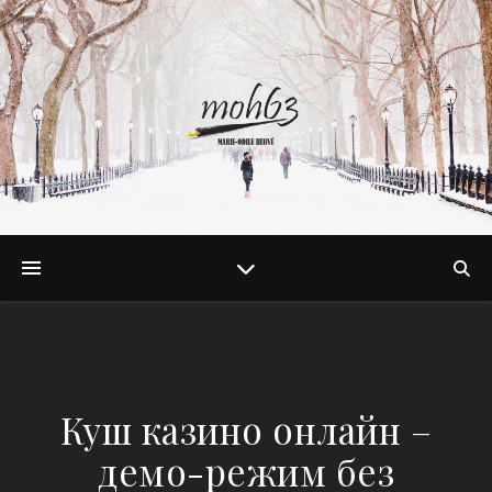
Куш казино онлайн –
демо-режим без