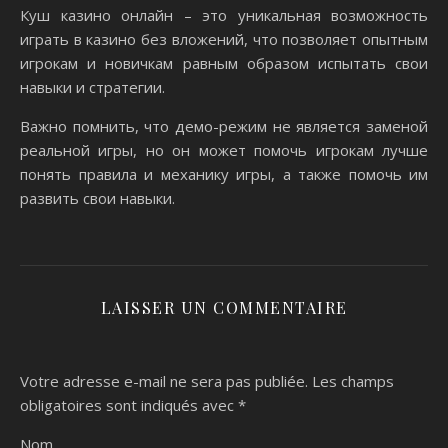
Куш казино онлайн – это уникальная возможность
играть в казино без вложений, что позволяет опытным
игрокам и новичкам равным образом испытать свои
навыки и стратегии.
Важно помнить, что демо-режим не является заменой
реальной игры, но он может помочь игрокам лучше
понять правила и механику игры, а также помочь им
развить свои навыки.
LAISSER UN COMMENTAIRE
Votre adresse e-mail ne sera pas publiée.
Les champs
obligatoires sont indiqués avec
*
Nom