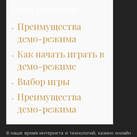
Содержимое
Преимущества
демо-режима
Как начать играть в
демо-режиме
Выбор игры
Преимущества
демо-режима
В наше время интернета и технологий, казино онлайн