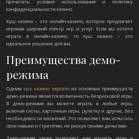
прочитать условия использования и политику
конфиденциальности казино.
Куш казино – это онлайн-казино, которое предлагает
игрокам широкий спектр игр и услуг. Если вы хотите
играть в онлайн-казино, то куш казино – это
идеальное решение для вас.
Преимущества демо-
режима
Одним
куш казино зеркало
из основных преимуществ
демо-режима является возможность безрисковой игры.
В демо-режиме вы можете играть в любые игры,
включая слоты, карточные игры, рулетку и другие, без
необходимости вложений. Это позволяет вам испытать
свои навыки и стратегии, не рискуя своими деньгами.
Демо-режим также позволяет вам изучить игры и