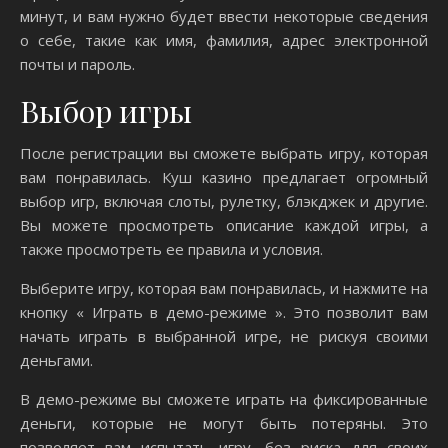
минут, и вам нужно будет ввести некоторые сведения
о себе, такие как имя, фамилия, адрес электронной
почты и пароль.
Выбор игры
После регистрации вы сможете выбрать игру, которая
вам понравилась. Куш казино предлагает огромный
выбор игр, включая слоты, рулетку, блэкджек и другие.
Вы можете просмотреть описание каждой игры, а
также просмотреть ее правила и условия.
Выберите игру, которая вам понравилась, и нажмите на
кнопку « Играть в демо-режиме ». Это позволит вам
начать играть в выбранной игре, не рискуя своими
деньгами.
В демо-режиме вы сможете играть на фиксированные
деньги, которые не могут быть потеряны. Это
позволяет вам испытать игру, без риска для своих