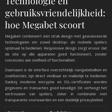
Technologie en
gebruiksvriendelijkheid:
hoe Megabet scoort
Megabet combineert een strak design met geavanceerde
technologieën om zowel desktop- als mobiele spelers
optimaal te bedienen. Responsive design zorgt ervoor dat
de site op alle apparaten goed functioneert, zonder
concessies aan snelheid of functionaliteit.
Daarnaast is de interface overzichtelijk: navigatiebalken en
zoekfuncties zijn direct vindbaar en makkelijk te bedienen.
Dankzij moderne encryptie en SSL-certificaten worden
gegevens en transacties goed beveiligd. Dit verhoogt het
vertrouwen van spelers, zeker in combinatie met
transparante voorwaarden en een duidelijk privacybeleid.