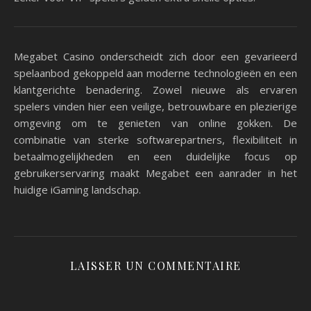
Megabet Casino onderscheidt zich door een gevarieerd
spelaanbod gekoppeld aan moderne technologieën en een
klantgerichte benadering. Zowel nieuwe als ervaren
spelers vinden hier een veilige, betrouwbare en plezierige
omgeving om te genieten van online gokken. De
combinatie van sterke softwarepartners, flexibiliteit in
betaalmogelijkheden en een duidelijke focus op
gebruikerservaring maakt Megabet een aanrader in het
huidige iGaming landschap.
LAISSER UN COMMENTAIRE