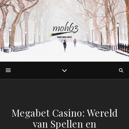
Megabet Casino: Wereld
van Spellen en