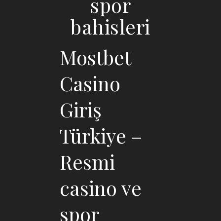
spor
bahisleri
Mostbet
Casino
Giriş
Türkiye –
Resmi
casino ve
spor