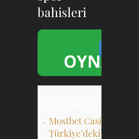
bahisleri
OYNAMA
Содержимое
Mostbet Casino’nun
Türkiye’deki Varlığı v