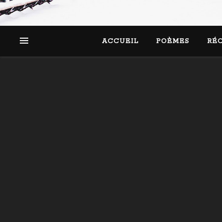
ACCUEIL
POÈMES
RÉC