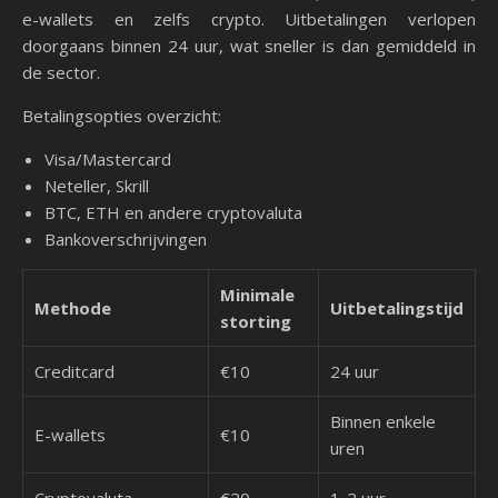
e-wallets en zelfs crypto. Uitbetalingen verlopen
doorgaans binnen 24 uur, wat sneller is dan gemiddeld in
de sector.
Betalingsopties overzicht:
Visa/Mastercard
Neteller, Skrill
BTC, ETH en andere cryptovaluta
Bankoverschrijvingen
Minimale
Methode
Uitbetalingstijd
storting
Creditcard
€10
24 uur
Binnen enkele
E-wallets
€10
uren