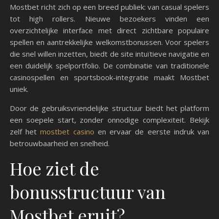
Mostbet richt zich op een breed publiek: van casual spelers
tot high rollers. Nieuwe bezoekers vinden een
overzichtelijke interface met direct zichtbare populaire
spellen en aantrekkelijke welkomstbonussen. Voor spelers
die snel willen inzetten, biedt de site intuïtieve navigatie en
een duidelijk spelportfolio. De combinatie van traditionele
casinospellen en sportsbook-integratie maakt Mostbet
uniek.
Door de gebruiksvriendelijke structuur biedt het platform
een soepele start, zonder onnodige complexiteit. Bekijk
zelf het
mostbet casino
en ervaar de eerste indruk van
betrouwbaarheid en snelheid.
Hoe ziet de
bonusstructuur van
Mostbet eruit?