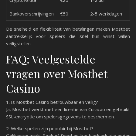
Cryptovaluta
€20
1-2 uur
Bankoverschrijvingen
€50
2-5 werkdagen
De snelheid en flexibiliteit van betalingen maken Mostbet
aantrekkelijk voor spelers die snel hun winst willen
veiligstellen.
FAQ: Veelgestelde
vragen over Mostbet
Casino
1. Is Mostbet Casino betrouwbaar en veilig?
Ja, Mostbet werkt met een licentie van Curacao en gebruikt
SSL-encryptie om spelersgegevens te beschermen.
2. Welke spellen zijn populair bij Mostbet?
Gokkasten zoals Book of Dead en live blackjack zijn onder