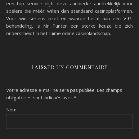
een top service blijft deze aanbieder aantrekkelijk voor
spelers die méér willen dan standaard casinoplatformen.
Voor wie serieus inzet en waarde hecht aan een VIP-
behandeling, is Mr Punter een sterke keuze die zich
onderscheidt in het ruime online casinolandschap.
LAISSER UN COMMENTAIRE
Votre adresse e-mail ne sera pas publiée.
Les champs
obligatoires sont indiqués avec
*
Nom