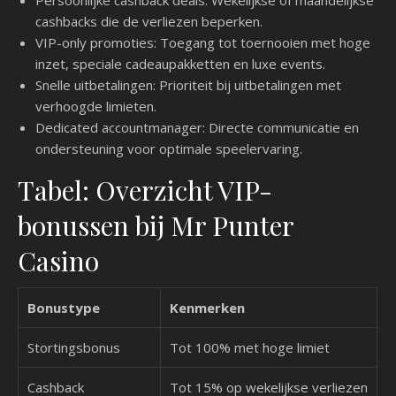
Persoonlijke cashback deals: Wekelijkse of maandelijkse
cashbacks die de verliezen beperken.
VIP-only promoties: Toegang tot toernooien met hoge
inzet, speciale cadeaupakketten en luxe events.
Snelle uitbetalingen: Prioriteit bij uitbetalingen met
verhoogde limieten.
Dedicated accountmanager: Directe communicatie en
ondersteuning voor optimale speelervaring.
Tabel: Overzicht VIP-
bonussen bij Mr Punter
Casino
Bonustype
Kenmerken
Stortingsbonus
Tot 100% met hoge limiet
Cashback
Tot 15% op wekelijkse verliezen