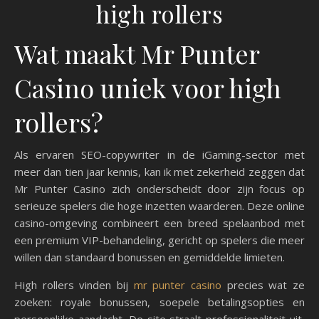
high rollers
Wat maakt Mr Punter
Casino uniek voor high
rollers?
Als ervaren SEO-copywriter in de iGaming-sector met
meer dan tien jaar kennis, kan ik met zekerheid zeggen dat
Mr Punter Casino zich onderscheidt door zijn focus op
serieuze spelers die hoge inzetten waarderen. Deze online
casino-omgeving combineert een breed spelaanbod met
een premium VIP-behandeling, gericht op spelers die meer
willen dan standaard bonussen en gemiddelde limieten.
High rollers vinden bij
mr punter casino
precies wat ze
zoeken: royale bonussen, soepele betalingsopties en