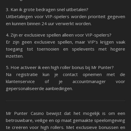
3. Kan ik grote bedragen snel uitbetalen?
Uitbetalingen voor VIP-spelers worden prioriteit gegeven
en kunnen binnen 24 uur verwerkt worden.
4. Zijn er exclusieve spellen alleen voor VIP-spelers?
Er zijn geen exclusieve spellen, maar VIP’s krijgen vaak
toegang tot toernooien en spelevents met hogere
inzetten.
5. Hoe activeer ik een high roller bonus bij Mr Punter?
Na registratie kun je contact opnemen met de
klantenservice of je accountmanager voor
gepersonaliseerde aanbiedingen.
Mr Punter Casino bewijst dat het mogelijk is om een
betrouwbare, veilige en op maat gemaakte speelomgeving
te creëren voor high rollers. Met exclusieve bonussen en