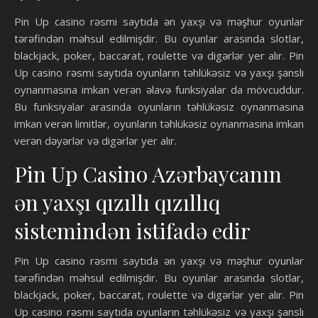
Pin Up casino rəsmi saytıda ən yaxşı və məşhur oyunlar
tərəfindən məhsul edilmişdir. Bu oyunlar arasında slotlar,
blackjack, poker, baccarat, roulette və digərlər yer alır. Pin
Up casino rəsmi saytıda oyunların təhlükəsiz və yaxşı şanslı
oynanmasına imkan verən əlavə funksiyalar da mövcuddur.
Bu funksiyalar arasında oyunların təhlükəsiz oynanmasına
imkan verən limitlər, oyunların təhlükəsiz oynanmasına imkan
verən dəyərlər və digərlər yer alır.
Pin Up Casino Azərbaycanın
ən yaxşı qızıllı qızıllıq
sistemindən istifadə edir
Pin Up casino rəsmi saytıda ən yaxşı və məşhur oyunlar
tərəfindən məhsul edilmişdir. Bu oyunlar arasında slotlar,
blackjack, poker, baccarat, roulette və digərlər yer alır. Pin
Up casino rəsmi saytıda oyunların təhlükəsiz və yaxşı şanslı