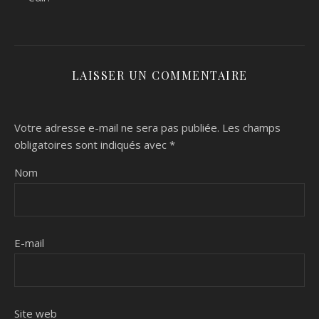
LAISSER UN COMMENTAIRE
Votre adresse e-mail ne sera pas publiée.
Les champs
obligatoires sont indiqués avec
*
Nom
E-mail
Site web