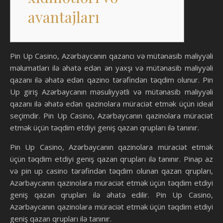
avantajları
Pin Up Casino, Azərbaycanın qazancı və mütənasib maliyyəli
məlumatları ilə əhatə edən ən yaxşı və mütənasib maliyyəli
qazanı ilə əhatə edən qazino tərəfindən təqdim olunur. Pin
Up giriş Azərbaycanın məsuliyyətli və mütənasib maliyyəli
qazanı ilə əhatə edən qazinolara müraciət etmək üçün ideal
seçimdir. Pin Up Casino, Azərbaycanın qazinolara müraciət
etmək üçün təqdim etdiyi geniş qazan qrupları ilə tanınır.
Pin Up Casino, Azərbaycanın qazinolara müraciət etmək
üçün təqdim etdiyi geniş qazan qrupları ilə tanınır. Pinap az
və pin up casino tərəfindən təqdim olunan qazan qrupları,
Azərbaycanın qazinolara müraciət etmək üçün təqdim etdiyi
geniş qazan qrupları ilə əhatə edilir. Pin Up Casino,
Azərbaycanın qazinolara müraciət etmək üçün təqdim etdiyi
geniş qazan qrupları ilə tanınır.