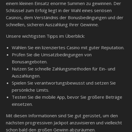
einem kleinen Einsatz enorme Summen zu gewinnen. Der
Schlüssel zum Erfolg liegt in der Wahl eines seriösen
Casinos, dem Verständnis der Bonusbedingungen und der
schnellen, sicheren Auszahlung Ihrer Gewinne.
Unsere wichtigsten Tipps im Überblick:
Wählen Sie ein lizenziertes Casino mit guter Reputation.
Prüfen Sie die Umsatzbedingungen von
Bonusangeboten.
Nutzen Sie schnelle Zahlungsmethoden für Ein- und
Auszahlungen.
Spielen Sie verantwortungsbewusst und setzen Sie
persönliche Limits.
Testen Sie die mobile App, bevor Sie größere Beträge
einsetzen.
Mit diesen Informationen sind Sie gut gerüstet, um den
nächsten progressiven Jackpot anzuvisieren und vielleicht
schon bald den großen Gewinn abzuräumen.