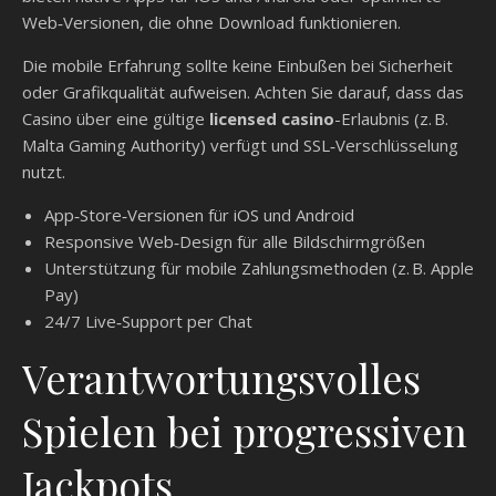
Web‑Versionen, die ohne Download funktionieren.
Die mobile Erfahrung sollte keine Einbußen bei Sicherheit
oder Grafikqualität aufweisen. Achten Sie darauf, dass das
Casino über eine gültige
licensed casino
-Erlaubnis (z. B.
Malta Gaming Authority) verfügt und SSL‑Verschlüsselung
nutzt.
App‑Store‑Versionen für iOS und Android
Responsive Web‑Design für alle Bildschirmgrößen
Unterstützung für mobile Zahlungsmethoden (z. B. Apple
Pay)
24/7 Live‑Support per Chat
Verantwortungsvolles
Spielen bei progressiven
Jackpots