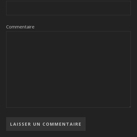
Commentaire