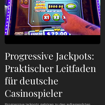
Progressive Jackpots:
Praktischer Leitfaden
für deutsche
Casinospieler
Progressive Jackpots gehören zu den aufregendsten