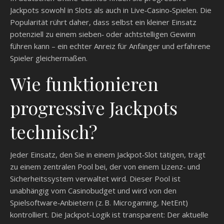
Jackpots sowohl in Slots als auch in Live‑Casino‑Spielen. Die
Popularität rührt daher, dass selbst ein kleiner Einsatz
potenziell zu einem sieben‑ oder achtstelligen Gewinn
führen kann – ein echter Anreiz für Anfänger und erfahrene
Spieler gleichermaßen.
Wie funktionieren
progressive Jackpots
technisch?
Jeder Einsatz, den Sie in einem Jackpot‑Slot tätigen, trägt
zu einem zentralen Pool bei, der von einem Lizenz‑ und
Sicherheitssystem verwaltet wird. Dieser Pool ist
unabhängig vom Casinobudget und wird von den
Spielsoftware‑Anbietern (z. B. Microgaming, NetEnt)
kontrolliert. Die Jackpot‑Logik ist transparent: Der aktuelle