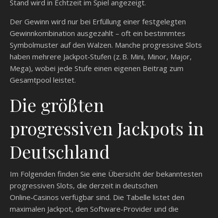
Stand wird in Echtzeit im Spiel angezeigt.
Der Gewinn wird nur bei Erfüllung einer festgelegten
Gewinnkombination ausgezahlt – oft ein bestimmtes
Symbolmuster auf den Walzen. Manche progressive Slots
haben mehrere Jackpot‑Stufen (z. B. Mini, Minor, Major,
Mega), wobei jede Stufe einen eigenen Beitrag zum
Gesamtpool leistet.
Die größten
progressiven Jackpots in
Deutschland
Im Folgenden finden Sie eine Übersicht der bekanntesten
progressiven Slots, die derzeit in deutschen
Online‑Casinos verfügbar sind. Die Tabelle listet den
maximalen Jackpot, den Software‑Provider und die