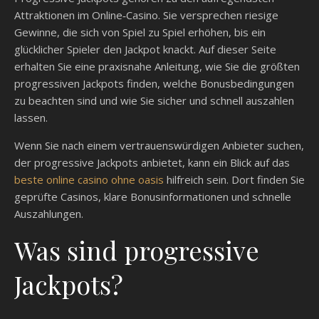
Attraktionen im Online‑Casino. Sie versprechen riesige
Gewinne, die sich von Spiel zu Spiel erhöhen, bis ein
glücklicher Spieler den Jackpot knackt. Auf dieser Seite
erhalten Sie eine praxisnahe Anleitung, wie Sie die größten
progressiven Jackpots finden, welche Bonusbedingungen
zu beachten sind und wie Sie sicher und schnell auszahlen
lassen.
Wenn Sie nach einem vertrauenswürdigen Anbieter suchen,
der progressive Jackpots anbietet, kann ein Blick auf das
beste online casino ohne oasis
hilfreich sein. Dort finden Sie
geprüfte Casinos, klare Bonusinformationen und schnelle
Auszahlungen.
Was sind progressive
Jackpots?