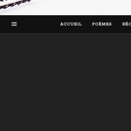
ACCUEIL
POÈMES
RÉC