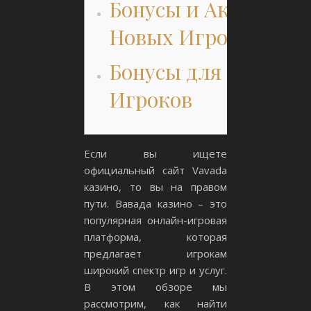
Бонусы и Акции для
Новых Игроков
Бонусы для Новых
Игроков
Если вы ищете
официальный сайт Vavada
казино, то вы на правом
пути. Вавада казино – это
популярная онлайн-игровая
платформа, которая
предлагает игрокам
широкий спектр игр и услуг.
В этом обзоре мы
рассмотрим, как найти