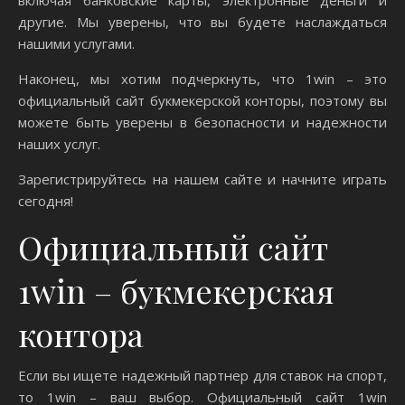
включая банковские карты, электронные деньги и
другие. Мы уверены, что вы будете наслаждаться
нашими услугами.
Наконец, мы хотим подчеркнуть, что 1win – это
официальный сайт букмекерской конторы, поэтому вы
можете быть уверены в безопасности и надежности
наших услуг.
Зарегистрируйтесь на нашем сайте и начните играть
сегодня!
Официальный сайт
1win – букмекерская
контора
Если вы ищете надежный партнер для ставок на спорт,
то 1win – ваш выбор. Официальный сайт 1win