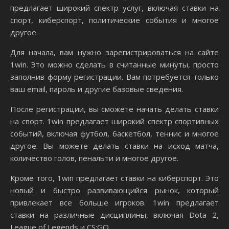
предлагает широкий спектр услуг, включая ставки на
спорт, киберспорт, политические события и многое
другое.
Для начала, вам нужно зарегистрироваться на сайте
1win. Это можно сделать в считанные минуты, просто
заполнив форму регистрации. Вам потребуется только
ваш email, пароль и другие базовые сведения.
После регистрации, вы сможете начать делать ставки
на спорт. 1win предлагает широкий спектр спортивных
событий, включая футбол, баскетбол, теннис и многое
другое. Вы можете делать ставки на исход матча,
количество голов, пенальти и многое другое.
Кроме того, 1win предлагает ставки на киберспорт. Это
новый и быстро развивающийся рынок, который
привлекает все больше игроков. 1win предлагает
ставки на различные дисциплины, включая Dota 2,
League of Legends и CS:GO.