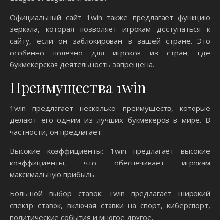
Официальный сайт 1win также предлагает функцию
зеркала, которая позволяет игрокам доступаться к
сайту, если он заблокирован в вашей стране. Это
особенно полезно для игроков из стран, где
букмекерская деятельность запрещена.
Преимущества 1win
1win предлагает несколько преимуществ, которые
делают его одним из лучших букмекеров в мире. В
частности, он предлагает:
Высокие коэффициенты: 1win предлагает высокие
коэффициенты, что обеспечивает игрокам
максимальную прибыль.
Большой выбор ставок: 1win предлагает широкий
спектр ставок, включая ставки на спорт, киберспорт,
политические события и многое другое.