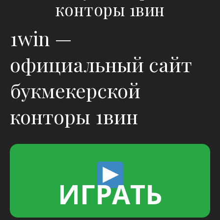
конторы 1вин
1win —
официальный сайт
букмекерской
конторы 1вин
ИГРАТЬ