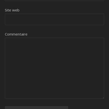
Site web
Commentaire