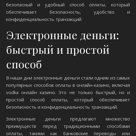
безопасный и удобный способ оплаты, который
обеспечивает безопасность, удобство и
конфиденциальность транзакций.
Электронные деньги:
быстрый и простой
способ
В наши дни электронные деньги стали одним из самых
популярных способов оплаты в онлайн-казино, включая
vodka онлайн казино. Это не только быстрый, но и
простой способ оплаты, который обеспечивает
безопасность и конфиденциальность транзакций.
Электронные деньги предлагают множество
преимуществ перед традиционными способами
оплаты, такими как банковские переводы или