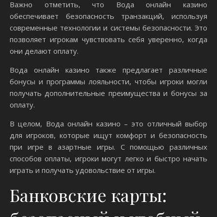
Важно отметить, что Вода онлайн казино
обеспечивает безопасность транзакций, используя
современные технологии и системы безопасности. Это
позволяет игрокам чувствовать себя уверенно, когда
они делают оплату.
Вода онлайн казино также предлагает различные
бонусы и программы лояльности, чтобы игроки могли
получать дополнительные преимущества и бонусы за
оплату.
В целом, Вода онлайн казино – это отличный выбор
для игроков, которые ищут комфорт и безопасность
при игре в азартные игры. С помощью различных
способов оплаты, игроки могут легко и быстро начать
играть и получать удовольствие от игры.
Банковские карты: