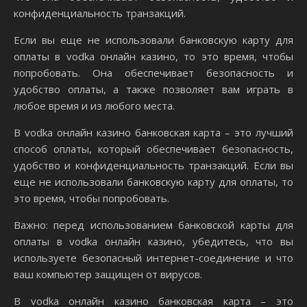
конфиденциальность транзакций.
Если вы еще не использовали банковскую карту для
оплаты в vodka онлайн казино, то это время, чтобы
попробовать. Она обеспечивает безопасность и
удобство оплаты, а также позволяет вам играть в
любое время и из любого места.
В vodka онлайн казино банковская карта – это лучший
способ оплаты, который обеспечивает безопасность,
удобство и конфиденциальность транзакций. Если вы
еще не использовали банковскую карту для оплаты, то
это время, чтобы попробовать.
Важно: перед использованием банковской карты для
оплаты в vodka онлайн казино, убедитесь, что вы
используете безопасный интернет-соединение и что
ваш компьютер защищен от вирусов.
В vodka онлайн казино банковская карта – это