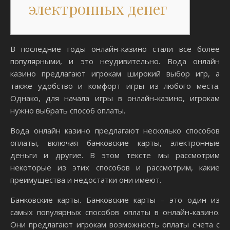
электронных денег
В последние годы онлайн-казино стали все более
популярными, и это неудивительно. Вода онлайн
казино предлагают игрокам широкий выбор игр, а
также удобство и комфорт игры из любого места.
Однако, для начала игры в онлайн-казино, игрокам
нужно выбрать способ оплаты.
Вода онлайн казино предлагают несколько способов
оплаты, включая банковские карты, электронные
деньги и другие. В этом тексте мы рассмотрим
некоторые из этих способов и рассмотрим, какие
преимущества и недостатки они имеют.
Банковские карты. Банковские карты – это один из
самых популярных способов оплаты в онлайн-казино.
Они предлагают игрокам возможность оплаты счета с