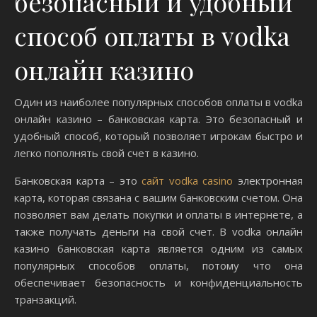
безопасный и удобный
способ оплаты в vodka
онлайн казино
Один из наиболее популярных способов оплаты в vodka
онлайн казино – банковская карта. Это безопасный и
удобный способ, который позволяет игрокам быстро и
легко пополнять свой счет в казино.
Банковская карта – это
сайт vodka casino
электронная
карта, которая связана с вашим банковским счетом. Она
позволяет вам делать покупки и оплаты в интернете, а
также получать деньги на свой счет. В vodka онлайн
казино банковская карта является одним из самых
популярных способов оплаты, потому что она
обеспечивает безопасность и конфиденциальность
транзакций.