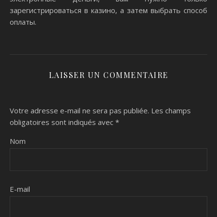
зарегистрироваться в казино, а затем выбрать способ
оплаты.
LAISSER UN COMMENTAIRE
Votre adresse e-mail ne sera pas publiée.
Les champs
obligatoires sont indiqués avec
*
Nom
E-mail