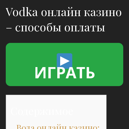
Vodka онлайн казино
– способы оплаты
ИГРАТЬ
Содержимое
Вода онлайн казино: