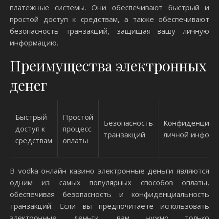
платежные системы. Они обеспечивают быстрый и
простой доступ к средствам, а также обеспечивают
безопасность транзакций, защищая вашу личную
информацию.
Преимущества электронных
денег
Быстрый
Простой
Безопасность
Конфиденциал
доступ к
процесс
транзакций
личной информ
средствам
оплаты
В vodka онлайн казино электронные деньги являются
одним из самых популярных способов оплаты,
обеспечивая безопасность и конфиденциальность
транзакций. Если вы предпочитаете использовать
электронные деньги, вам нужно только